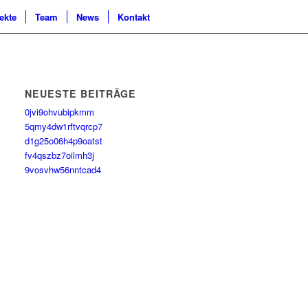
ekte
Team
News
Kontakt
NEUESTE BEITRÄGE
0jvi9ohvubipkmm
5qmy4dw1rftvqrcp7
d1g25o06h4p9oatst
fv4qszbz7oilmh3j
9vosvhw56nntcad4